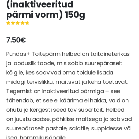
(inaktiveeritud
pärmi vorm) 150g
0
5-st
7.50
€
Puhdas+ Toitepärm helbed on toitaineterikas
ja looduslik toode, mis sobib suurepäraselt
kõigile, kes soovivad oma toidule lisada
midagi tervislikku, maitsvat ja keha toetavat.
Tegemist on inaktiveeritud pärmiga – see
tähendab, et see ei käärima ei hakka, vaid on
ohutu ja kergesti seeditav supertoit. Helbed
on juustulaadse, pähklise maitsega ja sobivad
suurepäraselt pastale, salatile, suppidesse või
isegi hommikusöögile.