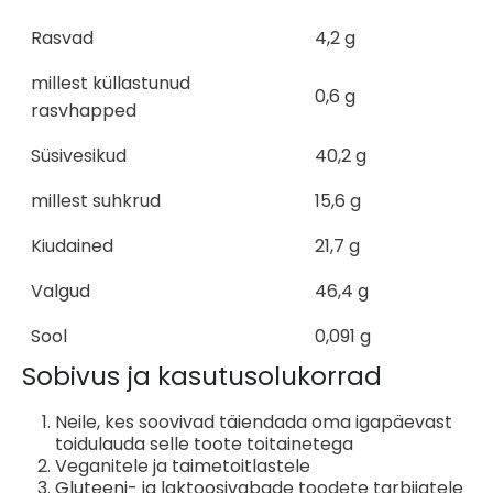
Rasvad
4,2 g
millest küllastunud
0,6 g
rasvhapped
Süsivesikud
40,2 g
millest suhkrud
15,6 g
Kiudained
21,7 g
Valgud
46,4 g
Sool
0,091 g
Sobivus ja kasutusolukorrad
Neile, kes soovivad täiendada oma igapäevast
toidulauda selle toote toitainetega
Veganitele ja taimetoitlastele
Gluteeni- ja laktoosivabade toodete tarbijatele