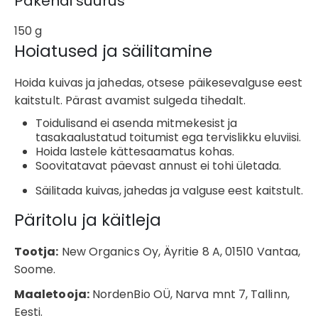
Pakendi suurus
150 g
Hoiatused ja säilitamine
Hoida kuivas ja jahedas, otsese päikesevalguse eest
kaitstult. Pärast avamist sulgeda tihedalt.
Toidulisand ei asenda mitmekesist ja
tasakaalustatud toitumist ega tervislikku eluviisi.
Hoida lastele kättesaamatus kohas.
Soovitatavat päevast annust ei tohi ületada.
Säilitada kuivas, jahedas ja valguse eest kaitstult.
Päritolu ja käitleja
Tootja:
New Organics Oy, Äyritie 8 A, 01510 Vantaa,
Soome.
Maaletooja:
NordenBio OÜ, Narva mnt 7, Tallinn,
Eesti.