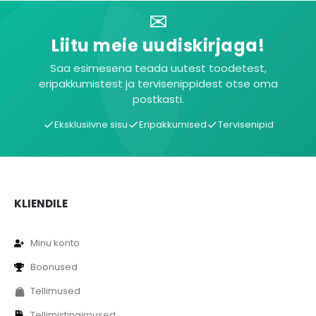
✉
Liitu meie uudiskirjaga!
Saa esimesena teada uutest toodetest,
eripakkumistest ja tervisenippidest otse oma
postkasti.
Eksklusiivne sisu
Eripakkumised
Tervisenipid
KLIENDILE
Minu konto
Boonused
Tellimused
Tellimistingimused