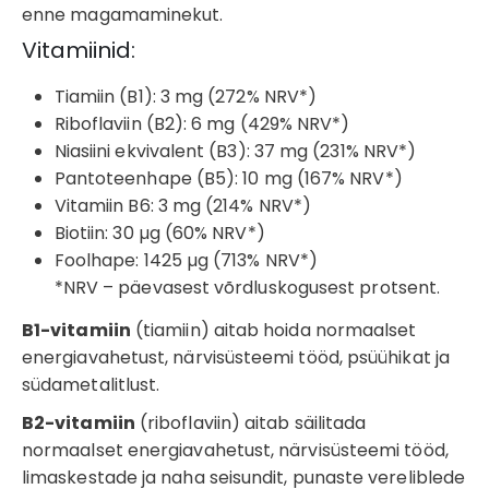
enne magamaminekut.
Vitamiinid:
Tiamiin (B1): 3 mg (272% NRV*)
Riboflaviin (B2): 6 mg (429% NRV*)
Niasiini ekvivalent (B3): 37 mg (231% NRV*)
Pantoteenhape (B5): 10 mg (167% NRV*)
Vitamiin B6: 3 mg (214% NRV*)
Biotiin: 30 µg (60% NRV*)
Foolhape: 1425 µg (713% NRV*)
*NRV – päevasest võrdluskogusest protsent.
B1-vitamiin
(tiamiin) aitab hoida normaalset
energiavahetust, närvisüsteemi tööd, psüühikat ja
südametalitlust.
B2-vitamiin
(riboflaviin) aitab säilitada
normaalset energiavahetust, närvisüsteemi tööd,
limaskestade ja naha seisundit, punaste vereliblede