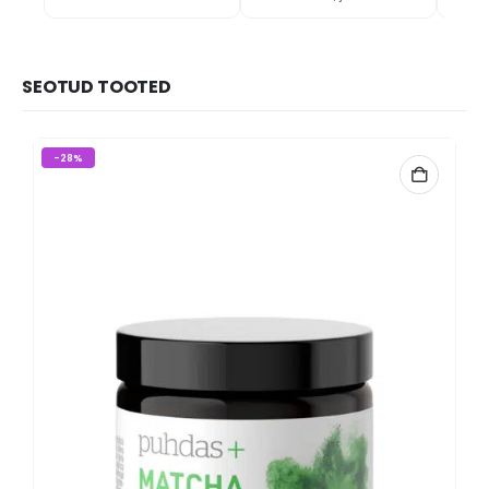
tugevamaks ja küüned
kasvavad kiiremini.
Toode tõesti toimib!
SEOTUD TOOTED
-28%