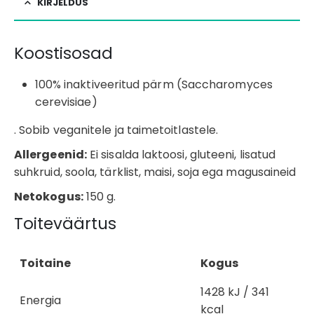
KIRJELDUS
Koostisosad
100% inaktiveeritud pärm (Saccharomyces
cerevisiae)
. Sobib veganitele ja taimetoitlastele.
Allergeenid:
Ei sisalda laktoosi, gluteeni, lisatud
suhkruid, soola, tärklist, maisi, soja ega magusaineid
Netokogus:
150 g.
Toiteväärtus
Toitaine
Kogus
1428 kJ / 341
Energia
kcal