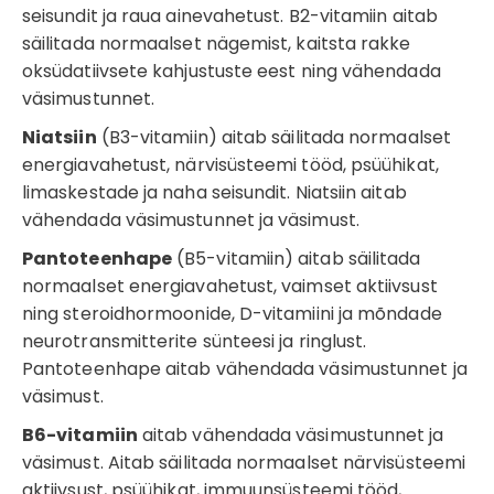
seisundit ja raua ainevahetust. B2-vitamiin aitab
säilitada normaalset nägemist, kaitsta rakke
oksüdatiivsete kahjustuste eest ning vähendada
väsimustunnet.
Niatsiin
(B3-vitamiin) aitab säilitada normaalset
energiavahetust, närvisüsteemi tööd, psüühikat,
limaskestade ja naha seisundit. Niatsiin aitab
vähendada väsimustunnet ja väsimust.
Pantoteenhape
(B5-vitamiin) aitab säilitada
normaalset energiavahetust, vaimset aktiivsust
ning steroidhormoonide, D-vitamiini ja mõndade
neurotransmitterite sünteesi ja ringlust.
Pantoteenhape aitab vähendada väsimustunnet ja
väsimust.
B6-vitamiin
aitab vähendada väsimustunnet ja
väsimust. Aitab säilitada normaalset närvisüsteemi
aktiivsust, psüühikat, immuunsüsteemi tööd,