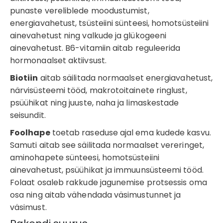
punaste vereliblede moodustumist,
energiavahetust, tsüsteiini sünteesi, homotsüsteiini
ainevahetust ning valkude ja glükogeeni
ainevahetust. B6-vitamiin aitab reguleerida
hormonaalset aktiivsust.
Biotiin
aitab säilitada normaalset energiavahetust,
närvisüsteemi tööd, makrotoitainete ringlust,
psüühikat ning juuste, naha ja limaskestade
seisundit.
Foolhape
toetab raseduse ajal ema kudede kasvu.
Samuti aitab see säilitada normaalset vereringet,
aminohapete sünteesi, homotsüsteiini
ainevahetust, psüühikat ja immuunsüsteemi tööd.
Folaat osaleb rakkude jagunemise protsessis oma
osa ning aitab vähendada väsimustunnet ja
väsimust.