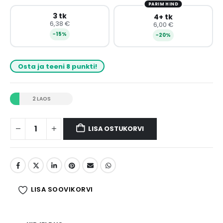
PARIM HIND
3 tk
4+ tk
6,38 €
6,00 €
−15%
−20%
Osta ja teeni 8 punkti!
2 LAOS
LISA OSTUKORVI
LISA SOOVIKORVI