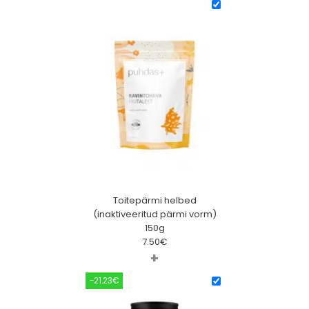
Toitepärmi helbed
(inaktiveeritud pärmi vorm)
150g
7.50
€
+
-21.23€