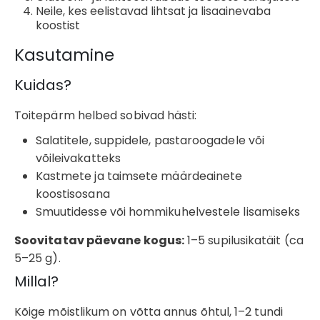
Neile, kes eelistavad lihtsat ja lisaainevaba
koostist
Kasutamine
Kuidas?
Toitepärm helbed sobivad hästi:
Salatitele, suppidele, pastaroogadele või
võileivakatteks
Kastmete ja taimsete määrdeainete
koostisosana
Smuutidesse või hommikuhelvestele lisamiseks
Soovitatav päevane kogus:
1–5 supilusikatäit (ca
5–25 g).
Millal?
Kõige mõistlikum on võtta annus õhtul, 1–2 tundi