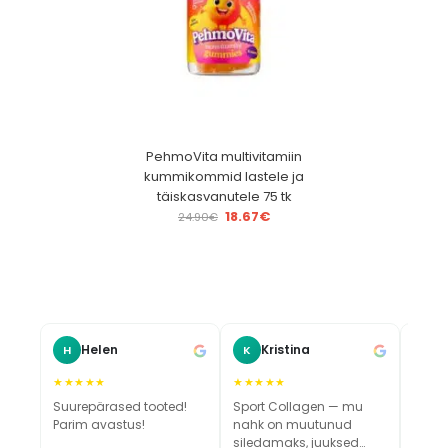
PehmoVita multivitamiin
kummikommid lastele ja
täiskasvanutele 75 tk
18.67
€
24.90
€
Helen
Kristina
H
K
M
★★★★★
★★★★★
★★★
Suurepärased tooted!
Sport Collagen — mu
Vau, 
Parim avastus!
nahk on muutunud
värsk
siledamaks, juuksed