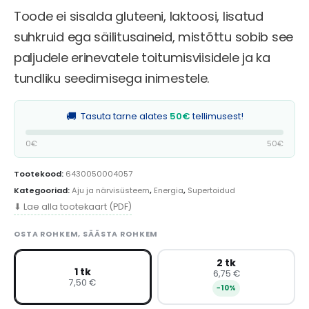
Toode ei sisalda gluteeni, laktoosi, lisatud
suhkruid ega säilitusaineid, mistõttu sobib see
paljudele erinevatele toitumisviisidele ja ka
tundliku seedimisega inimestele.
🚚
Tasuta tarne alates
50€
tellimusest!
0€
50€
Tootekood:
6430050004057
Kategooriad:
Aju ja närvisüsteem
,
Energia
,
Supertoidud
⬇ Lae alla tootekaart (PDF)
OSTA ROHKEM, SÄÄSTA ROHKEM
2 tk
1 tk
6,75 €
7,50 €
−10%