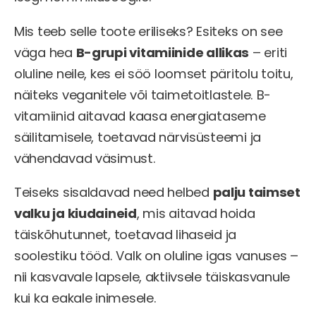
Mis teeb selle toote eriliseks? Esiteks on see
väga hea
B-grupi vitamiinide allikas
– eriti
oluline neile, kes ei söö loomset päritolu toitu,
näiteks veganitele või taimetoitlastele. B-
vitamiinid aitavad kaasa energiataseme
säilitamisele, toetavad närvisüsteemi ja
vähendavad väsimust.
Teiseks sisaldavad need helbed
palju taimset
valku ja kiudaineid
, mis aitavad hoida
täiskõhutunnet, toetavad lihaseid ja
soolestiku tööd. Valk on oluline igas vanuses –
nii kasvavale lapsele, aktiivsele täiskasvanule
kui ka eakale inimesele.