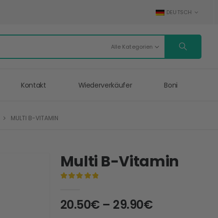
DEUTSCH
Alle Kategorien
Kontakt
Wiederverkäufer
Boni
MULTI B-VITAMIN
Multi B-Vitamin
0
out of 5
20.50
€
–
29.90
€