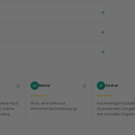
Maria
Andrei
M
A
★★★★★
★★★★★
meine Haut
Wow, eine tolle und
Hochwertige Produkte
n, meine
erfrischende Entdeckung!
anzuwenden, langle
meine
mit schnellen Ergebn
eller. Das
h!