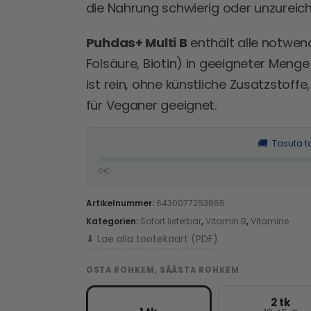
die Nahrung schwierig oder unzureich
Puhdas+ Multi B
enthält alle notwend
Folsäure, Biotin) in geeigneter Men
ist rein, ohne künstliche Zusatzstoff
für Veganer geeignet.
🚚
Tasuta t
0€
Artikelnummer:
6430077253865
Kategorien:
Sofort lieferbar
,
Vitamin B
,
Vitamine
⬇ Lae alla tootekaart (PDF)
OSTA ROHKEM, SÄÄSTA ROHKEM
2 tk