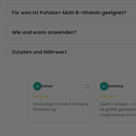
Für wen ist Puhdas+ Multi B-Vitamin geeignet?
Wie und wann anwenden?
Zutaten und Nährwert
Helen
Kristina
H
K
★★★★★
★★★★★
Großartige Produkte! Die beste
Sport Collagen — 
Entdeckung!
ist glatter geworde
Haare stärker und 
Nägel wachsen schn
Produkt wirkt wirklic