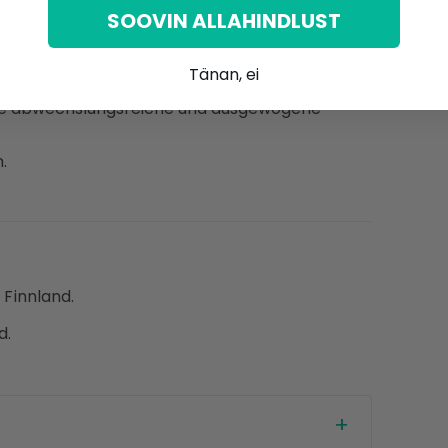
SOOVIN ALLAHINDLUST
Tänan, ei
n werden.
eine abwechslungsreiche und ausgewogene
.
 Finnland.
d.