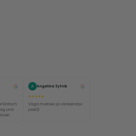
Angelina Sytnik
A
★★★★★
! Einfach
Väga maitsev ja värskendav
big und
jook😊
issen.