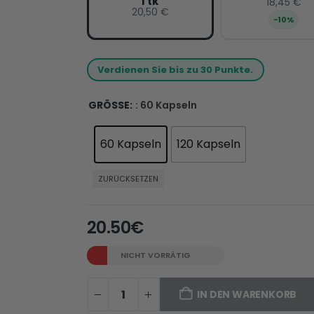
1 tk
18,45 €
20,50 €
−10%
Verdienen Sie bis zu 30 Punkte.
GRÖSSE
: 60 Kapseln
60 Kapseln
120 Kapseln
ZURÜCKSETZEN
20.50
€
NICHT VORRÄTIG
IN DEN WARENKORB