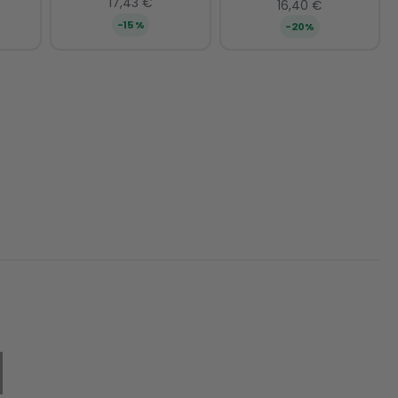
17,43 €
16,40 €
−15%
−20%