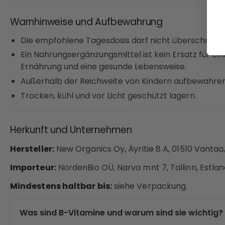
Warnhinweise und Aufbewahrung
Die empfohlene Tagesdosis darf nicht überschritte
Ein Nahrungsergänzungsmittel ist kein Ersatz für 
Ernährung und eine gesunde Lebensweise.
Außerhalb der Reichweite von Kindern aufbewahren
Trocken, kühl und vor Licht geschützt lagern.
Herkunft und Unternehmen
Hersteller:
New Organics Oy, Äyritie 8 A, 01510 Vantaa,
Importeur:
NordenBio OÜ, Narva mnt 7, Tallinn, Estlan
Mindestens haltbar bis:
siehe Verpackung.
Was sind B-Vitamine und warum sind sie wichtig?