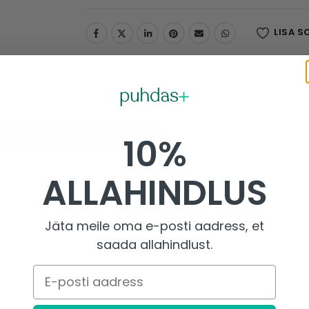
LISA S
Warnhinweise und Aufbewahrung
Herkunft und Unternehmen
10%
ALLAHINDLUS
Jäta meile oma e-posti aadress, et
saada allahindlust.
n ergänzen möchte
E-posti aadress
offe bevorzugt