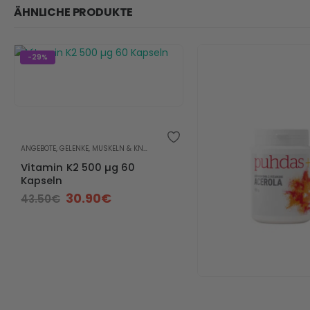
ÄHNLICHE PRODUKTE
-29%
ANGEBOTE
,
GELENKE, MUSKELN & KNOCHEN
,
HERZ & KREISLAUF
,
VITAMIN K
,
VITAMINE
Vitamin K2 500 µg 60
Kapseln
30.90
€
43.50
€